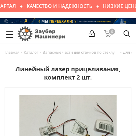
АРТАЛ
КАЧЕСТВО И НАДЕЖНОСТЬ
НИЗКИЕ ЦЕН
0
Главная
-
Каталог
-
Запасные части для cтaнков по стеклу
-
Для св
Линейный лазер прицеливания,
комплект 2 шт.