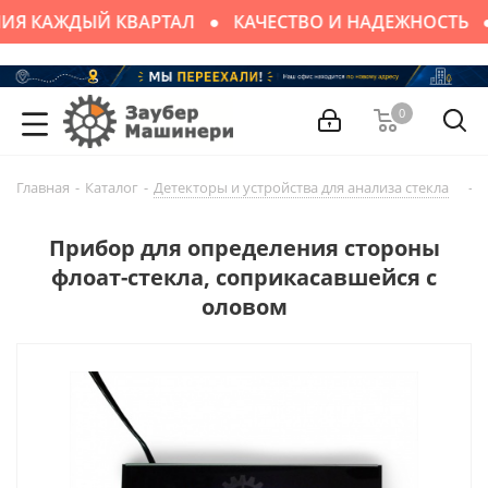
ИЯ КАЖДЫЙ КВАРТАЛ
КАЧЕСТВО И НАДЕЖНОСТЬ
0
Главная
-
Каталог
-
Детекторы и устройства для анализа стекла
-
П
Прибор для определения стороны
флоат-стекла, соприкасавшейся с
оловом