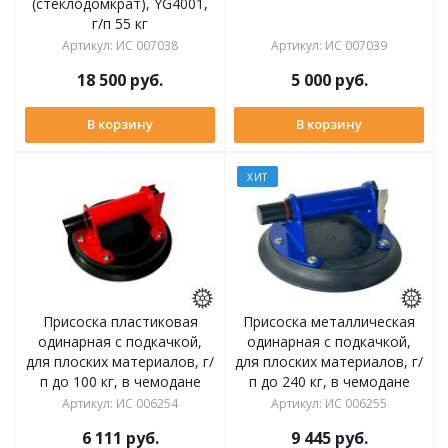
(стеклодомкрат), YG4001,
г/п 55 кг
Артикул
:
ИС 007038
Артикул
:
ИС 007039
18 500
руб.
5 000
руб.
В корзину
В корзину
ХИТ
Присоска пластиковая
Присоска металлическая
одинарная с подкачкой,
одинарная с подкачкой,
для плоских материалов, г/
для плоских материалов, г/
п до 100 кг, в чемодане
п до 240 кг, в чемодане
Артикул
:
ИС 006254
Артикул
:
ИС 006255
6 111
руб.
9 445
руб.