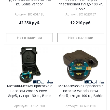
кг, Bohle Veribor
пластиковая г\п до 100 кг,
Bohle
Артикул
:
BO 601.1BL
Артикул
:
BO 6023157
42 350
руб.
12 210
руб.
Нет в наличии
Нет в наличии
Металлическая присоска с
Металлическая присоска с
насосом Wood's Powr-
насосом Wood's Powr-
Grip®, г\п до 130 кг, Bohle
Grip®, г\п до 100 кг, Bohle
Артикул
:
BO 6023600
Артикул
:
BO 6023550