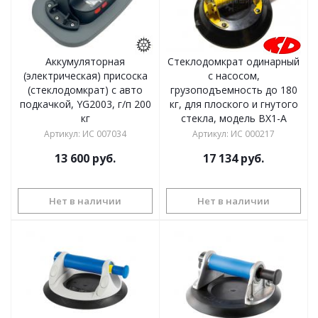
Аккумуляторная
Стеклодомкрат одинарный
(электрическая) присоска
с насосом,
(стеклодомкрат) с авто
грузоподъемность до 180
подкачкой, YG2003, г/п 200
кг, для плоского и гнутого
кг
стекла, модель BX1-A
Артикул
:
ИС 007034
Артикул
:
ИС 000217
13 600
руб.
17 134
руб.
Нет в наличии
Нет в наличии