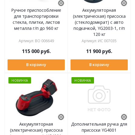
Ручное приспособление
Аккумуляторная
для транспортировки
(электрическая) присоска
стекла, плитки, листов
(стеклодомкрат) с авто
металла г/п до 960 кг
подкачкой, YG2003-1, г/п
120 кг
Артикул
:
ВО 006649
Артикул
:
ИС 007035
115 000
руб.
11 900
руб.
В корзину
В корзину
НОВИНКА
НОВИНКА
Аккумуляторная
Дополнительная ручка для
(электрическая) присоска
присоски YG4001