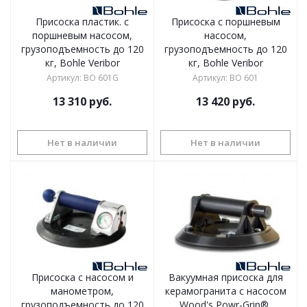
Присоска пластик. с
Присоска с поршневым
поршневым насосом,
насосом,
грузоподъемность до 120
грузоподъемность до 120
кг, Bohle Veribor
кг, Bohle Veribor
Артикул
:
BO 601G
Артикул
:
BO 601
13 310
руб.
13 420
руб.
Нет в наличии
Нет в наличии
Присоска с насосом и
Вакуумная присоска для
манометром,
керамогранита с насосом
грузоподъемность до 120
Wood's Powr-Grip®,