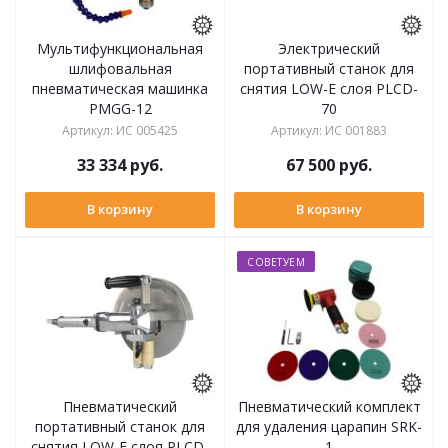
Мультифункциональная
Электрический
шлифовальная
портативный станок для
пневматическая машинка
снятия LOW-E слоя PLCD-
PMGG-12
70
Артикул
:
ИС 005425
Артикул
:
ИС 001883
33 334
руб.
67 500
руб.
В корзину
В корзину
СОВЕТУЕМ
Пневматический
Пневматический комплект
портативный станок для
для удаления царапин SRK-
снятия LOW-E слоя PLCD-
1