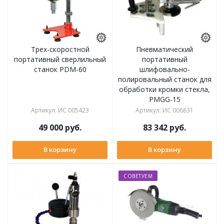
Трех-скоростной
Пневматический
портативный сверлильный
портативный
станок PDM-60
шлифовально-
полировальный станок для
обработки кромки стекла,
PMGG-15
Артикул
:
ИС 005423
Артикул
:
ИС 006831
49 000
руб.
83 342
руб.
В корзину
В корзину
СОВЕТУЕМ