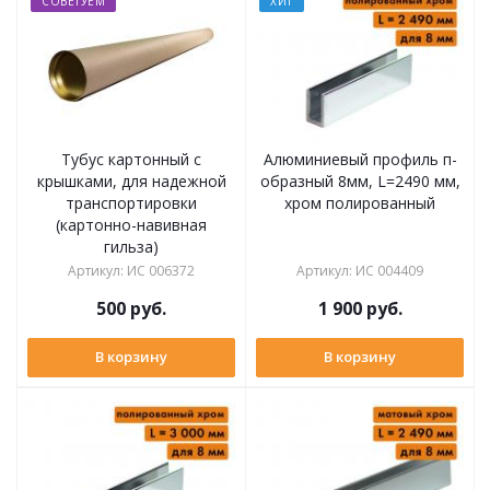
СОВЕТУЕМ
ХИТ
Тубус картонный с
Алюминиевый профиль п-
крышками, для надежной
образный 8мм, L=2490 мм,
транспортировки
хром полированный
(картонно-навивная
гильза)
Артикул
:
ИС 006372
Артикул
:
ИС 004409
500
руб.
1 900
руб.
В корзину
В корзину