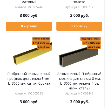
матовый
золото
Артикул
:
ИС 005446
Артикул
:
ИС 005757
3 000
руб.
3 000
руб.
В корзину
В корзину
П образный алюминиевый
Алюминиевый П-образный
профиль для стекла 8 мм,
профиль для стекла 8 мм,
L=3000 мм, сатин. бронза
L=3000 мм, никель (под
нерж. сталь)
Артикул
:
ИС 005758
Артикул
:
ИС 005445
3 000
руб.
3 000
руб.