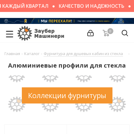
 КАЖДЫЙ КВАРТАЛ
КАЧЕСТВО И НАДЕЖНОСТЬ
Н
0
Главная
-
Каталог
-
Фурнитура для душевых кабин из стекла
-
А
Алюминиевые профили для стекла
Коллекции фурнитуры