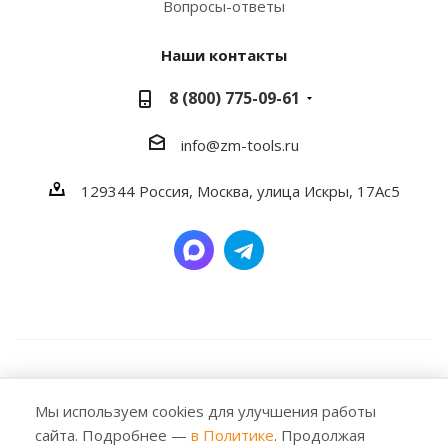
Вопросы-ответы
Наши контакты
8 (800) 775-09-61
info@zm-tools.ru
129344
Россия, Москва,
улица Искры, 17Ас5
2026 © Заубер Машинери - Обеспечивая превосходство.
Все права защищены. Любое использование либо
Мы используем cookies для улучшения работы
копирование материалов или подборки материалов
сайта. Подробнее —
в Политике
. Продолжая