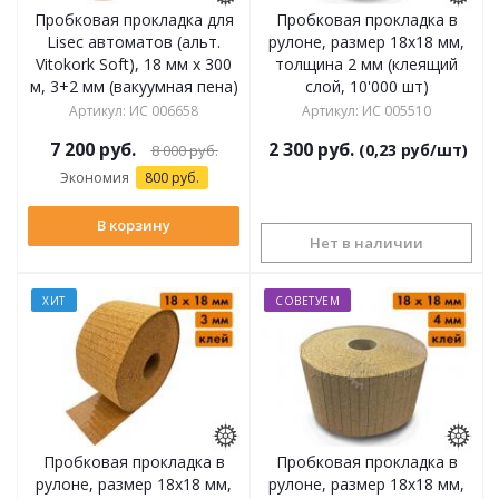
Пробковая прокладка для
Пробковая прокладка в
Lisec автоматов (альт.
рулоне, размер 18х18 мм,
Vitokork Soft), 18 мм х 300
толщина 2 мм (клеящий
м, 3+2 мм (вакуумная пена)
слой, 10'000 шт)
Артикул
:
ИС 006658
Артикул
:
ИС 005510
7 200
руб.
2 300
руб.
(0,23 руб/шт)
8 000
руб.
Экономия
800 руб.
В корзину
Нет в наличии
ХИТ
СОВЕТУЕМ
Пробковая прокладка в
Пробковая прокладка в
рулоне, размер 18х18 мм,
рулоне, размер 18х18 мм,