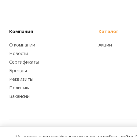
Компания
Каталог
О компании
Акции
Новости
Сертификаты
Бренды
Реквизиты
Политика
Вакансии
2026 © Заубер Машинери - Обеспечивая превосходство.
Мы используем cookies для улучшения работы сайта