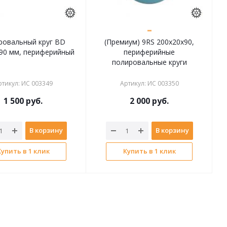
ровальный круг BD
(Премиум) 9RS 200х20x90,
90 мм, периферийный
периферийные
полировальные круги
ртикул
:
ИС 003349
Артикул
:
ИС 003350
1 500
руб.
2 000
руб.
В корзину
В корзину
Купить в 1 клик
Купить в 1 клик