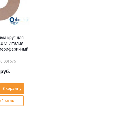
ый круг для
RBM Италия
 периферийный
С 001676
руб.
В корзину
 1 клик