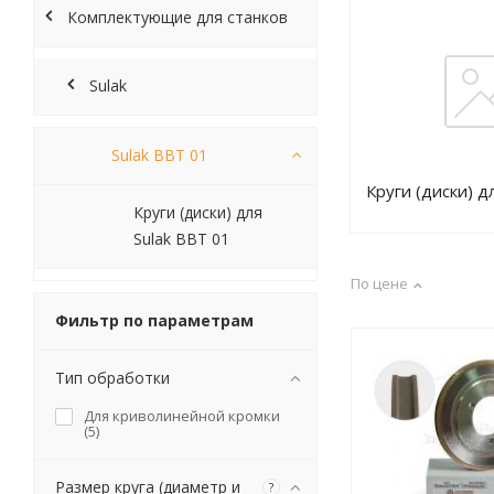
Комплектующие для станков
Sulak
Sulak BBT 01
Круги (диски) д
Круги (диски) для
Sulak BBT 01
По цене
Фильтр по параметрам
Тип обработки
Для криволинейной кромки
(
5
)
Размер круга (диаметр и
?