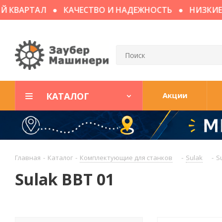
 КВАРТАЛ
КАЧЕСТВО И НАДЕЖНОСТЬ
НИЗКИЕ Ц
КАТАЛОГ
Акции
Главная
-
Каталог
-
Комплектующие для станков
-
Sulak
-
S
Sulak BBT 01