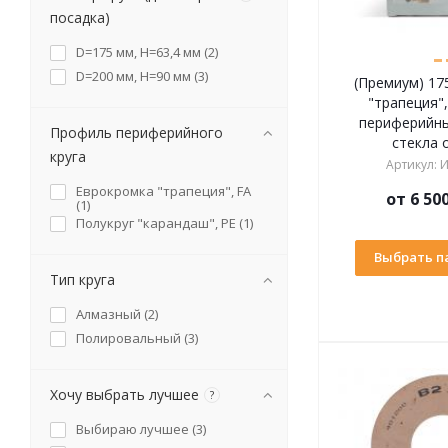
посадка)
D=175 мм, H=63,4 мм (
2
)
D=200 мм, H=90 мм (
3
)
(Премиум) 17
"трапеция"
периферийны
Профиль периферийного
стекла 
круга
Артикул
:
И
Еврокромка "трапеция", FA
от
6 50
(
1
)
Полукруг "карандаш", PE (
1
)
Выбрать п
Тип круга
Алмазный (
2
)
Полировальный (
3
)
Хочу выбрать лучшее
?
Выбираю лучшее (
3
)