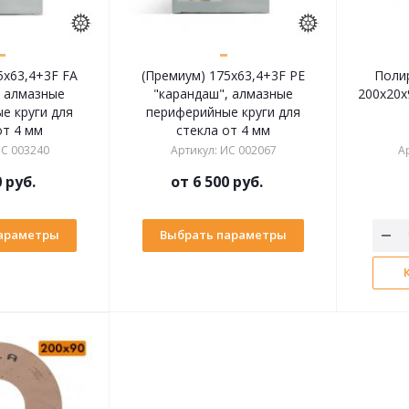
5x63,4+3F FA
(Премиум) 175x63,4+3F PE
Поли
, алмазные
"карандаш", алмазные
200х20x
е круги для
периферийные круги для
от 4 мм
стекла от 4 мм
С 003240
Артикул
:
ИС 002067
А
0 руб.
от
6 500 руб.
араметры
Выбрать параметры