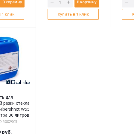
В корзину
В корзину
 1 клик
Купить в 1 клик
ть для
 резки стекла
ilbershnitt W55
стра 30 литров
O 5002905
0
руб.