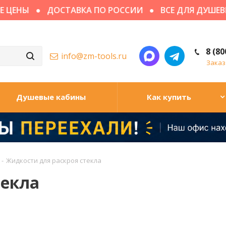
ЦЕНЫ
ДОСТАВКА ПО РОССИИ
ВСЕ ДЛЯ ДУШЕВЫ
8 (80
info@zm-tools.ru
Заказ
Душевые кабины
Как купить
-
Жидкости для раскроя стекла
текла