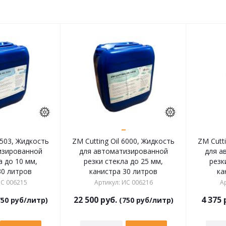
5503, Жидкость
ZM Cutting Oil 6000, Жидкость
ZM Cutti
изированной
для автоматизированной
для а
а до 10 мм,
резки стекла до 25 мм,
резк
30 литров
канистра 30 литров
ка
С 006215
Артикул
:
ИС 006216
А
22 500
руб.
4 375
50 руб/литр)
(750 руб/литр)