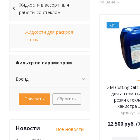
По цене
Жидкости в ассорт. для
работы со стеклом
ХИТ
Жидкости для раскроя
стекла
Фильтр по параметрам
Бренд
ZM Cutting Oil 
для автомат
Сбросить
резки стекл
канистра 
Артикул
:
И
22 500
руб.
(7
Новости
Все новости