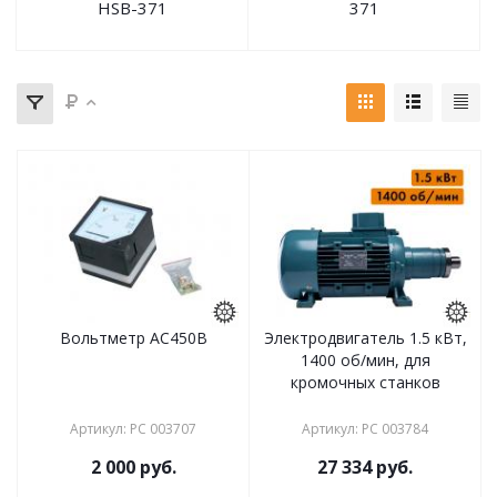
HSB-371
371
Вольтметр АС450В
Электродвигатель 1.5 кВт,
1400 об/мин, для
кромочных станков
Артикул
:
РС 003707
Артикул
:
РС 003784
2 000
руб.
27 334
руб.