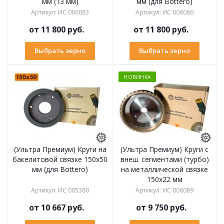
мм (13 мм)
мм (для Bottero)
Артикул
:
ИС 006083
Артикул
:
ИС 006066
от
11 800 руб.
от
11 800 руб.
Выбрать зерно
Выбрать зерно
НОВИНКА
(Ультра Премиум) Круги на
(Ультра Премиум) Круги с
бакелитовой связке 150х50
внеш. сегментами (турбо)
мм (для Bottero)
на металлической связке
150х22 мм
Артикул
:
ИС 005380
Артикул
:
ИС 006089
от
10 667 руб.
от
9 750 руб.