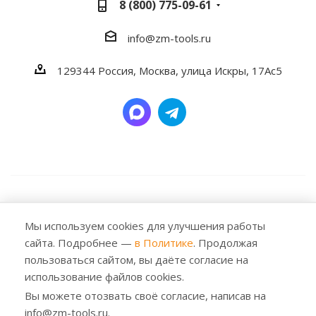
8 (800) 775-09-61
info@zm-tools.ru
129344
Россия, Москва,
улица Искры, 17Ас5
2026 © Заубер Машинери - Обеспечивая превосходство.
Все права защищены. Любое использование либо
Мы используем cookies для улучшения работы
копирование материалов или подборки материалов
сайта. Подробнее —
в Политике
. Продолжая
сайта, элементов дизайна и оформления допускается
пользоваться сайтом, вы даёте согласие на
лишь с разрешения правообладателя и только со
использование файлов cookies.
ссылкой на источник: https://zm-tools.ru
Вы можете отозвать своё согласие, написав на
info@zm-tools.ru.