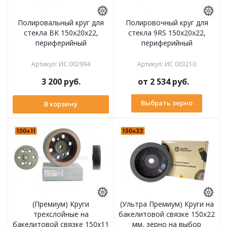
Полировальный круг для
Полировочный круг для
стекла BK 150х20x22,
стекла 9RS 150х20x22,
периферийный
периферийный
Артикул
:
ИС 002994
Артикул
:
ИС 003210
3 200
руб.
от
2 534 руб.
Выбрать зерно
В корзину
(Премиум) Круги
(Ультра Премиум) Круги на
трехслойные на
бакелитовой связке 150х22
бакелитовой связке 150х11
мм, зерно на выбор