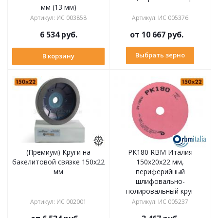
мм (13 мм)
Артикул
:
ИС 003858
Артикул
:
ИС 005376
6 534
руб.
от
10 667 руб.
Выбрать зерно
В корзину
(Премиум) Круги на
PK180 RBM Италия
бакелитовой связке 150х22
150х20x22 мм,
мм
периферийный
шлифовально-
полировальный круг
Артикул
:
ИС 002001
Артикул
:
ИС 005237