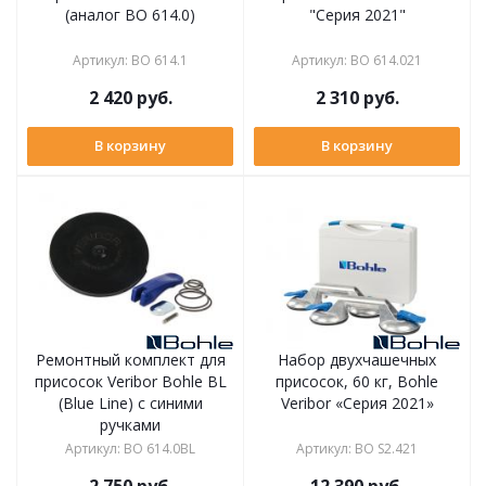
(аналог BO 614.0)
"Серия 2021"
Артикул
:
BO 614.1
Артикул
:
BO 614.021
2 420
руб.
2 310
руб.
В корзину
В корзину
Ремонтный комплект для
Набор двухчашечных
присосок Veribor Bohle BL
присосок, 60 кг, Bohle
(Blue Line) с синими
Veribor «Серия 2021»
ручками
Артикул
:
BO 614.0BL
Артикул
:
BO S2.421
2 750
руб.
12 390
руб.