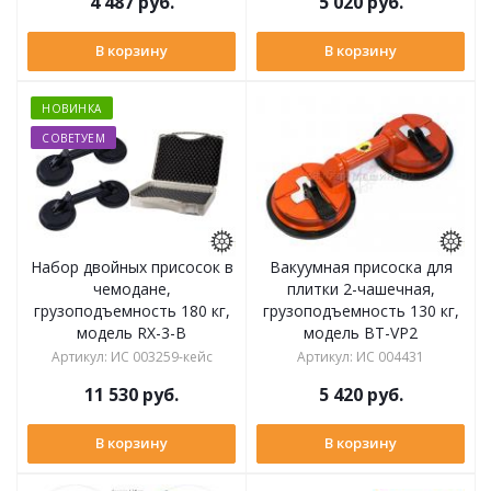
4 487
руб.
5 020
руб.
В корзину
В корзину
НОВИНКА
СОВЕТУЕМ
Набор двойных присосок в
Вакуумная присоска для
чемодане,
плитки 2-чашечная,
грузоподъемность 180 кг,
грузоподъемность 130 кг,
модель RX-3-B
модель BT-VP2
Артикул
:
ИС 003259-кейс
Артикул
:
ИС 004431
11 530
руб.
5 420
руб.
В корзину
В корзину