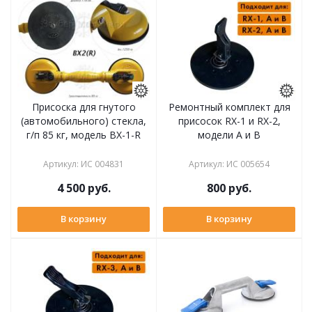
Присоска для гнутого
Ремонтный комплект для
(автомобильного) стекла,
присосок RX-1 и RX-2,
г/п 85 кг, модель BX-1-R
модели A и B
Артикул
:
ИС 004831
Артикул
:
ИС 005654
4 500
руб.
800
руб.
В корзину
В корзину