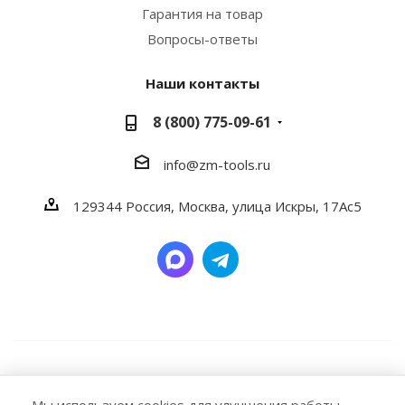
Гарантия на товар
Вопросы-ответы
Наши контакты
8 (800) 775-09-61
info@zm-tools.ru
129344
Россия, Москва,
улица Искры, 17Ас5
2026 © Заубер Машинери - Обеспечивая превосходство.
Все права защищены. Любое использование либо