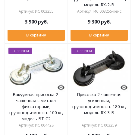
модель RX-2-B
Артикул
:
ИС 003255
Артикул
:
ИС 003255-кейс
3 900
руб.
9 300
руб.
В корзину
В корзину
СОВЕТУЕМ
СОВЕТУЕМ
Вакуумная присоска 2-
Присоска 2-чашечная
чашечная с металл.
усиленная,
фиксаторами,
грузоподъемность 180 кг,
грузоподъемность 100 кг,
модель RX-3-B
модель BT-C2
Артикул
:
ИС 004428
Артикул
:
ИС 003259