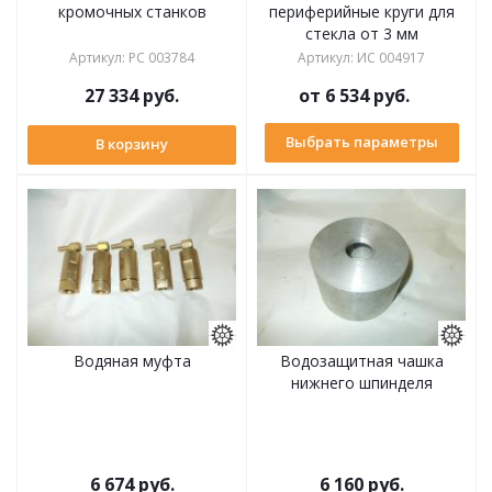
кромочных станков
периферийные круги для
стекла от 3 мм
Артикул
:
РС 003784
Артикул
:
ИС 004917
27 334
руб.
от
6 534 руб.
Выбрать параметры
В корзину
Водяная муфта
Водозащитная чашка
нижнего шпинделя
6 674
руб.
6 160
руб.