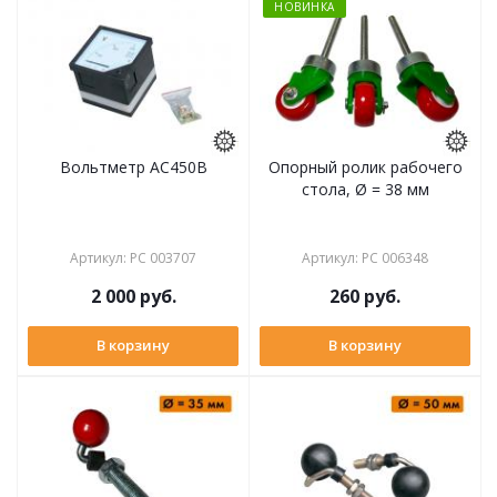
НОВИНКА
Вольтметр АС450В
Опорный ролик рабочего
стола, Ø = 38 мм
Артикул
:
РС 003707
Артикул
:
РС 006348
2 000
руб.
260
руб.
В корзину
В корзину