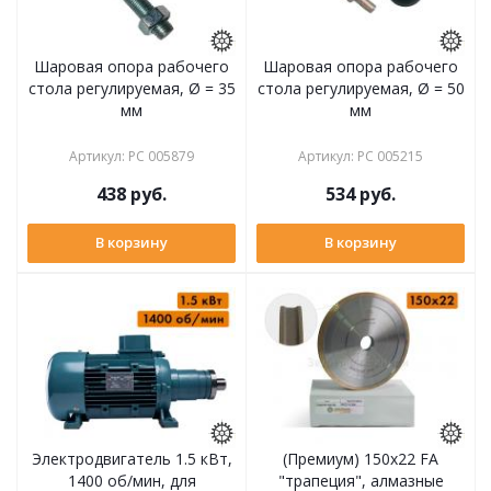
Шаровая опора рабочего
Шаровая опора рабочего
стола регулируемая, Ø = 35
стола регулируемая, Ø = 50
мм
мм
Артикул
:
РС 005879
Артикул
:
РС 005215
438
руб.
534
руб.
В корзину
В корзину
Электродвигатель 1.5 кВт,
(Премиум) 150x22 FA
1400 об/мин, для
"трапеция", алмазные