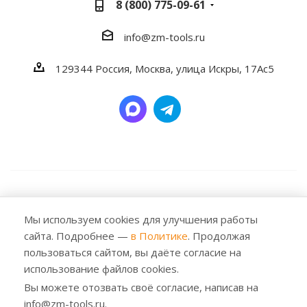
8 (800) 775-09-61
info@zm-tools.ru
129344
Россия, Москва,
улица Искры, 17Ас5
2026 © Заубер Машинери - Обеспечивая превосходство.
Все права защищены. Любое использование либо
Мы используем cookies для улучшения работы
копирование материалов или подборки материалов
сайта. Подробнее —
в Политике
. Продолжая
сайта, элементов дизайна и оформления допускается
пользоваться сайтом, вы даёте согласие на
лишь с разрешения правообладателя и только со
использование файлов cookies.
ссылкой на источник: https://zm-tools.ru
Вы можете отозвать своё согласие, написав на
info@zm-tools.ru.