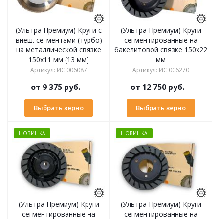
(Ультра Премиум) Круги с
(Ультра Премиум) Круги
внеш. сегментами (турбо)
сегментированные на
на металлической связке
бакелитовой связке 150х22
150х11 мм (13 мм)
мм
Артикул
:
ИС 006087
Артикул
:
ИС 006270
от
9 375 руб.
от
12 750 руб.
Выбрать зерно
Выбрать зерно
НОВИНКА
НОВИНКА
(Ультра Премиум) Круги
(Ультра Премиум) Круги
сегментированные на
сегментированные на