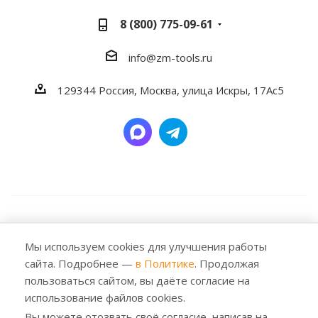
8 (800) 775-09-61
info@zm-tools.ru
129344
Россия, Москва,
улица Искры, 17Ас5
2026 © Заубер Машинери - Обеспечивая превосходство.
Все права защищены. Любое использование либо
Мы используем cookies для улучшения работы
копирование материалов или подборки материалов
сайта. Подробнее —
в Политике
. Продолжая
сайта, элементов дизайна и оформления допускается
пользоваться сайтом, вы даёте согласие на
лишь с разрешения правообладателя и только со
использование файлов cookies.
ссылкой на источник: https://zm-tools.ru
Вы можете отозвать своё согласие, написав на