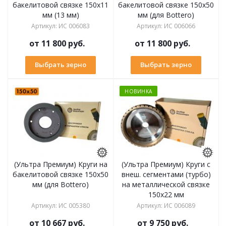
бакелитовой связке 150х11
бакелитовой связке 150х50
мм (13 мм)
мм (для Bottero)
Артикул
:
ИС 006083
Артикул
:
ИС 006066
от
11 800 руб.
от
11 800 руб.
Выбрать зерно
Выбрать зерно
НОВИНКА
(Ультра Премиум) Круги на
(Ультра Премиум) Круги с
бакелитовой связке 150х50
внеш. сегментами (турбо)
мм (для Bottero)
на металлической связке
150х22 мм
Артикул
:
ИС 005380
Артикул
:
ИС 006089
от
10 667 руб.
от
9 750 руб.