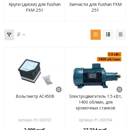
Круги (диски) для Fushan
Запчасти для Fushan FXM
FXM 251
251
Вольтметр АС450В
Электродвигатель 1.5 кВт,
1400 об/мин, для
кромочных станков
Артикул
:
РС 003707
Артикул
:
РС 003784
2 000
руб.
27 334
руб.