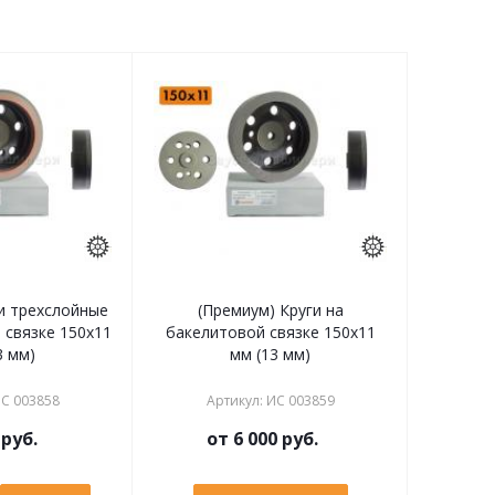
и трехслойные
(Премиум) Круги на
 связке 150х11
бакелитовой связке 150х11
3 мм)
мм (13 мм)
С 003858
Артикул
:
ИС 003859
руб.
от
6 000 руб.