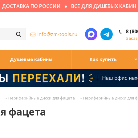
СТАВКА ПО РОССИИ
ВСЕ ДЛЯ ДУШЕВЫХ КАБИН
8 (80
info@zm-tools.ru
Заказ
Душевые кабины
Как купить
-
Периферийные диски для фацета
-
Периферийные диски для 
я фацета