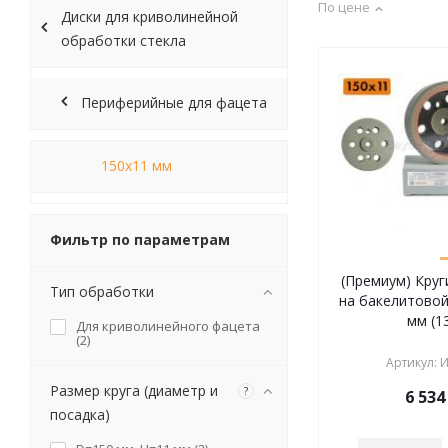
По цене
Диски для криволинейной
обработки стекла
Периферийные для фацета
150х11 мм
Фильтр по параметрам
(Премиум) Круг
Тип обработки
на бакелитовой
мм (1
Для криволинейного фацета
(
2
)
Артикул
:
И
Размер круга (диаметр и
?
6 534
посадка)