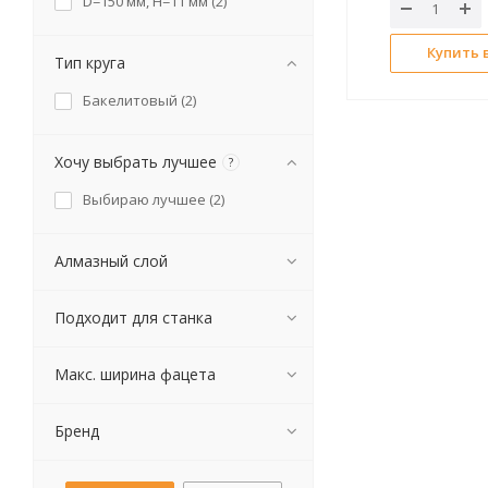
D=150 мм, H=11 мм (
2
)
Купить в
Тип круга
Бакелитовый (
2
)
Хочу выбрать лучшее
?
Выбираю лучшее (
2
)
Алмазный слой
Подходит для станка
Макс. ширина фацета
Бренд