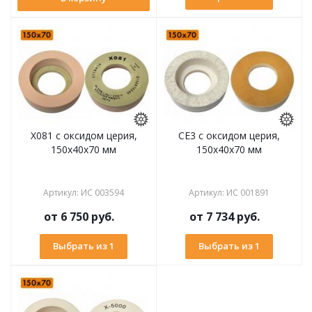
X081 с оксидом церия,
CE3 с оксидом церия,
150х40х70 мм
150х40х70 мм
Артикул
:
ИС 003594
Артикул
:
ИС 001891
от
6 750 руб.
от
7 734 руб.
Выбрать из 1
Выбрать из 1