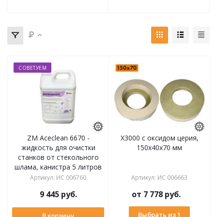
СОВЕТУЕМ
ZM Aceclean 6670 -
X3000 с оксидом церия,
жидкость для очистки
150х40х70 мм
станков от стекольного
шлама, канистра 5 литров
Артикул
:
ИС 006760
Артикул
:
ИС 006663
9 445
руб.
от
7 778 руб.
Выбрать из 1
В корзину