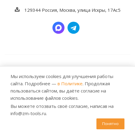
129344
Россия, Москва,
улица Искры, 17Ас5
2026 © Заубер Машинери - Обеспечивая превосходство.
Все права защищены. Любое использование либо
Мы используем cookies для улучшения работы
копирование материалов или подборки материалов
сайта. Подробнее —
в Политике
. Продолжая
сайта, элементов дизайна и оформления допускается
пользоваться сайтом, вы даёте согласие на
лишь с разрешения правообладателя и только со
использование файлов cookies.
ссылкой на источник: https://zm-tools.ru
Вы можете отозвать своё согласие, написав на
info@zm-tools.ru.
Понятно