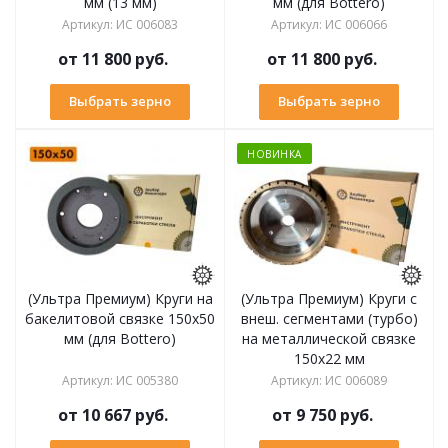
мм (13 мм)
мм (для Bottero)
Артикул
:
ИС 006083
Артикул
:
ИС 006066
от
11 800 руб.
от
11 800 руб.
Выбрать зерно
Выбрать зерно
НОВИНКА
(Ультра Премиум) Круги на
(Ультра Премиум) Круги с
бакелитовой связке 150х50
внеш. сегментами (турбо)
мм (для Bottero)
на металлической связке
150х22 мм
Артикул
:
ИС 005380
Артикул
:
ИС 006089
от
10 667 руб.
от
9 750 руб.