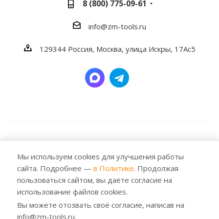
8 (800) 775-09-61
info@zm-tools.ru
129344
Россия, Москва,
улица Искры, 17Ас5
2026 © Заубер Машинери - Обеспечивая превосходство.
Все права защищены. Любое использование либо
Мы используем cookies для улучшения работы
копирование материалов или подборки материалов
сайта. Подробнее —
в Политике
. Продолжая
сайта, элементов дизайна и оформления допускается
пользоваться сайтом, вы даёте согласие на
лишь с разрешения правообладателя и только со
использование файлов cookies.
ссылкой на источник: https://zm-tools.ru
Вы можете отозвать своё согласие, написав на
info@zm-tools.ru.