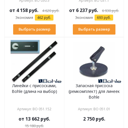
Артикул
:
BO 030.5
Артикул
:
BO 031.1
от
4 158 руб.
от
6 237 руб.
4 620 руб.
6 930 руб.
Экономия
462 руб.
Экономия
693 руб.
Выбрать размер
Выбрать размер
Линейки с присосками,
Запасная присоска
Bohle (длина на выбор)
(ремкомплект) для линеек
Bohle
Артикул
:
BO 051.152
Артикул
:
BO 051.01
от
13 662 руб.
2 750
руб.
15 180 руб.