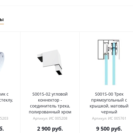
ры
лик с
S001S-02 угловой
S001S-00 Трек
теклу,
коннектор -
прямоугольный с
соединитель трека,
крышкой, матовый
полированный хром
черный
05203
Артикул: ИС 005208
Артикул: ИС 005761
б.
2 900
руб.
9 500
руб.