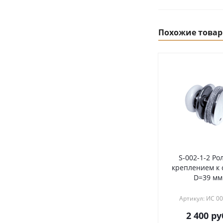
Похожие това
S-002-1-2 Ро
креплением к с
D=39 мм
Артикул: ИС 0
2 400
ру