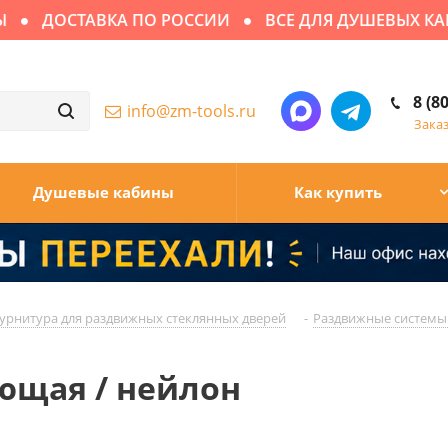
ДОСТАВКА ПО РОССИИ
ВСЕ ДЛЯ ДУШЕВЫХ КАБИ
8 (8
info@zm-tools.ru
Зака
Душевые кабины
Как купить
урнитура для раздвижных стеклянных дверей
-
Раздвижные системы 
ющая / нейлон