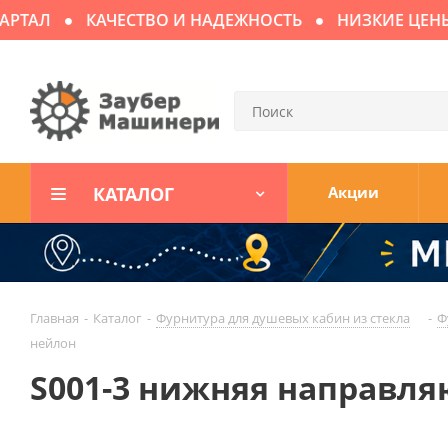
ТАЛ
КАЧЕСТВО И НАДЕЖНОСТЬ
НИЗКИЕ ЦЕНЫ
КАТАЛОГ
Акции
Главная
-
Каталог
-
Фурнитура для душевых кабин из стекла
-
Ф
нейлон
S001-3 нижняя направля