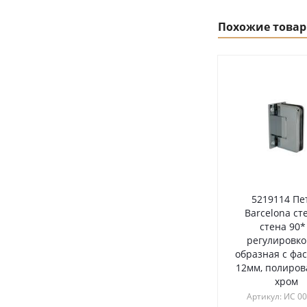
Похожие това
5219114 Пе
Barcelona ст
стена 90*
регулировкой
образная с фас
12мм, полиро
хром
Артикул: ИС 0