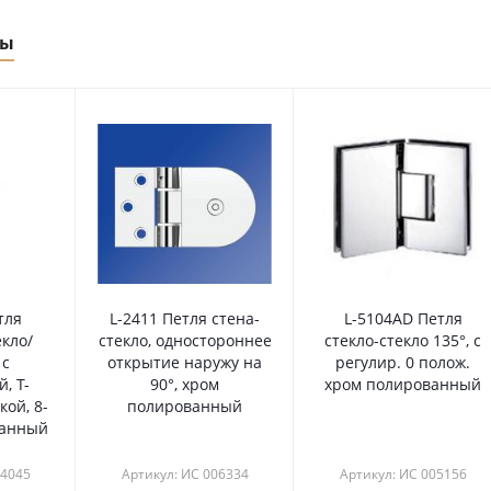
ры
тля
L-2411 Петля стена-
L-5104AD Петля
екло/
стекло, одностороннее
стекло-стекло 135°, с
 с
открытие наружу на
регулир. 0 полож.
, Т-
90°, хром
хром полированный
кой, 8-
полированный
ванный
04045
Артикул: ИС 006334
Артикул: ИС 005156