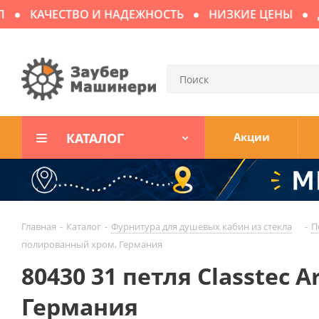
КАЧЕСТВО И НАДЕЖНОСТЬ
НИЗКИЕ ЦЕНЫ
ДОС
КАТАЛОГ
Акции
Главная
-
Каталог
-
Фурнитура для душевых кабин из стекла
-
П
полированный хром, Германия
80430 31 петля Classtec 
Германия