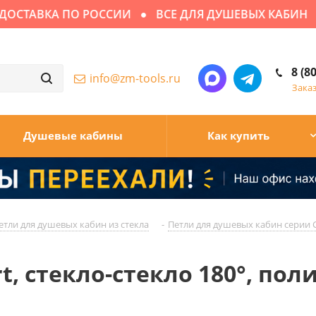
ТАВКА ПО РОССИИ
ВСЕ ДЛЯ ДУШЕВЫХ КАБИН
С
8 (8
info@zm-tools.ru
Зака
Душевые кабины
Как купить
етли для душевых кабин из стекла
-
Петли для душевых кабин серии 
Art, стекло-стекло 180°, п