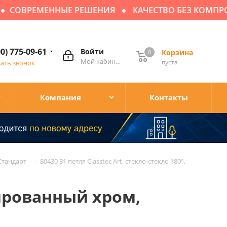
ОВРЕМЕННЫЕ РЕШЕНИЯ
КАЧЕСТВО БЕЗ КОМПРОМ
00) 775-09-61
Войти
Корзина
0
Мой кабинет
пуста
зать звонок
Компания
Контакты
Стандарт
-
80430 31 петля Classtec Art, стекло-стекло 180°,
олированный хром,