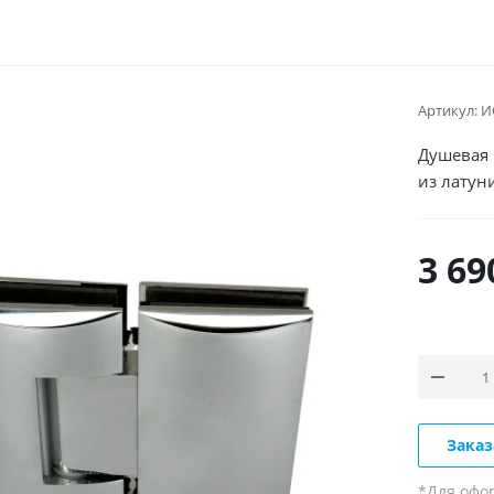
Артикул:
И
Душевая п
из латун
3 69
Заказ
*Для офо