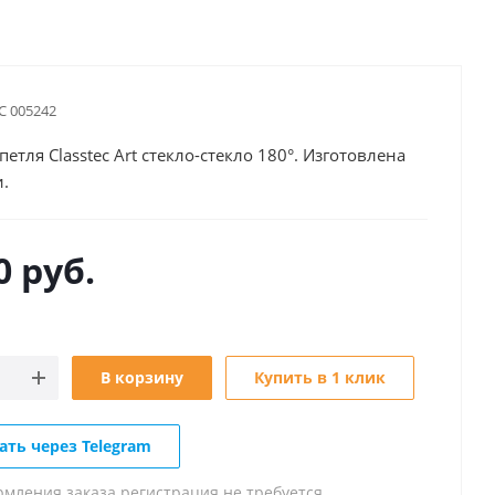
С 005242
етля Classtec Art стекло-стекло 180°. Изготовлена
и.
0
руб.
В корзину
Купить в 1 клик
ать через Telegram
рмления заказа регистрация не требуется