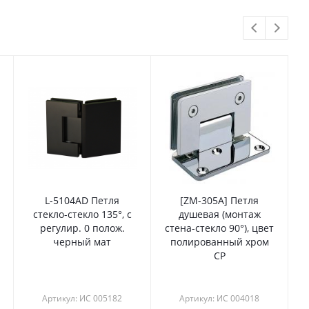
L-5104AD Петля
[ZM-305A] Петля
стекло-стекло 135°, с
душевая (монтаж
регулир. 0 полож.
стена-стекло 90°), цвет
черный мат
полированный хром
CP
Артикул: ИС 005182
Артикул: ИС 004018