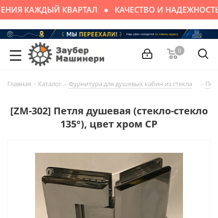
ЕНИЯ КАЖДЫЙ КВАРТАЛ
КАЧЕСТВО И НАДЕЖНОСТ
0
Главная
-
Каталог
-
Фурнитура для душевых кабин из стекла
-
Пет
[ZM-302] Петля душевая (стекло-стекло
135°), цвет хром CP