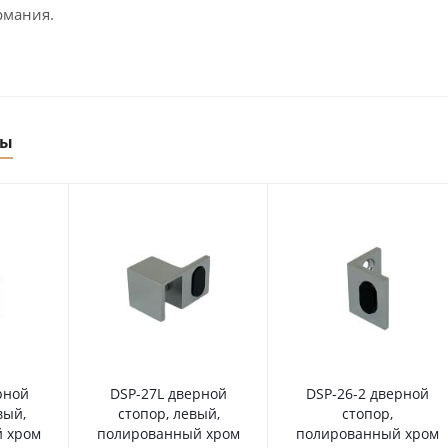
рмания.
ры
рной
DSP-27L дверной
DSP-26-2 дверной
вый,
стопор, левый,
стопор,
 хром
полированный хром
полированный хром