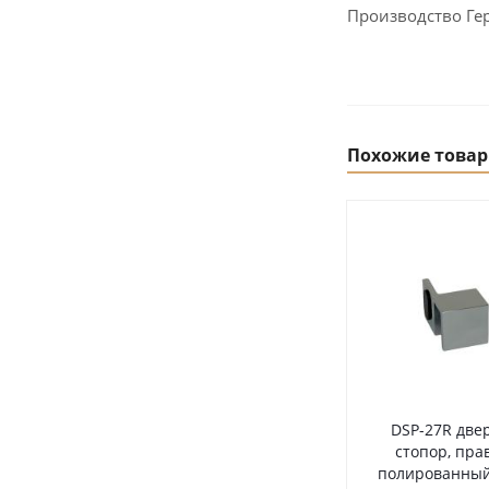
Производство Ге
Похожие това
DSP-27R две
стопор, пра
полированный