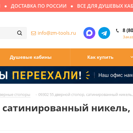
ДОСТАВКА ПО РОССИИ
ВСЕ ДЛЯ ДУШЕВЫХ КАБИ
8 (8
info@zm-tools.ru
Зака
Душевые кабины
Как купить
верные стопоры
-
09302 55 дверной стопор, сатинированный никель
р, сатинированный никель,