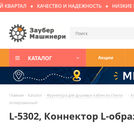
ВАРТАЛ
КАЧЕСТВО И НАДЕЖНОСТЬ
НИЗКИЕ ЦЕ
КАТАЛОГ
Акции
Главная
-
Каталог
-
Фурнитура для душевых кабин из стекла
-
К
полированный
L-5302, Коннектор L-обр