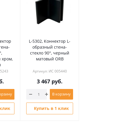
ектор
L-5302, Коннектор L-
тена-
образный стена-
,
стекло 90°, черный
 хром,
матовый ORB
я
05243
Артикул: ИС 005440
б.
3 467
руб.
орзину
В корзину
 клик
Купить в 1 клик