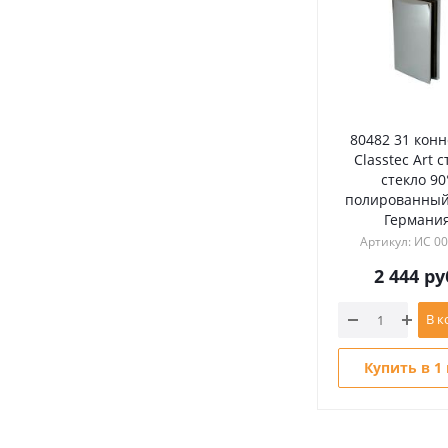
80482 31 конн
Classtec Art с
стекло 90°
полированный
Германи
Артикул: ИС 0
2 444
ру
В к
Купить в 1