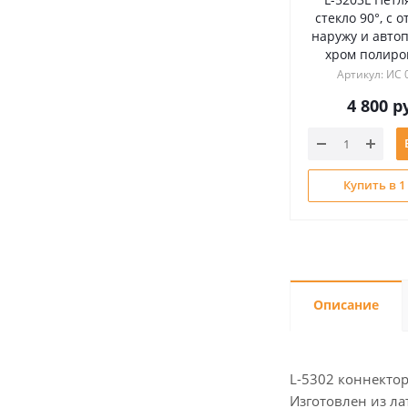
стекло 90°, с 
наружу и авто
хром полир
Артикул: ИС 
4 800
ру
Купить в 1
Описание
L-5302 коннекто
Изготовлен из ла