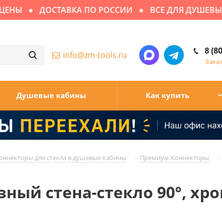
НЫ
ДОСТАВКА ПО РОССИИ
ВСЕ ДЛЯ ДУШЕВЫХ К
8 (8
info@zm-tools.ru
Зака
Душевые кабины
Как купить
оннекторы для стекла в душевые кабины
-
Премиум Коннекторы
-
азный стена-стекло 90°, х