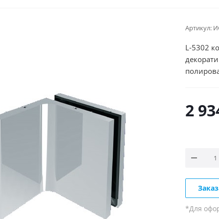
Артикул:
И
L-5302 к
декорат
полирова
2 93
Заказ
*Для офо