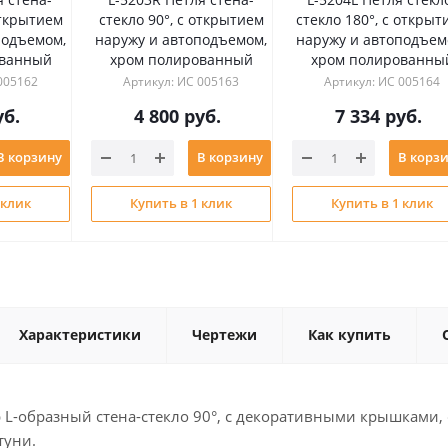
открытием
стекло 90°, с открытием
стекло 180°, с открыт
подъемом,
наружу и автоподъемом,
наружу и автоподъем
ованный
хром полированный
хром полированны
005162
Артикул: ИС 005163
Артикул: ИС 005164
б.
4 800
руб.
7 334
руб.
В корзину
В корзину
В корз
 клик
Купить в 1 клик
Купить в 1 клик
Характеристики
Чертежи
Как купить
р L-образный стена-стекло 90°, с декоративными крышками
туни.