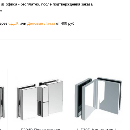
из офиса - бесплатно, после подтверждения заказа
ом
через
СДЭК
или
Деловые Линии
от 400 руб
о-
L-5204R Петля стекло-
L-5305, Коннектор L-