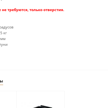
 не требуются, только отверстия.
градусов
5 кг
0 мм
туни
ры