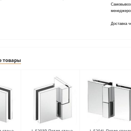
Самовывоз 
менеджер
Доставка 
е товары
я стена-
L-5203R Петля стена-
L-5204L Петля стекл