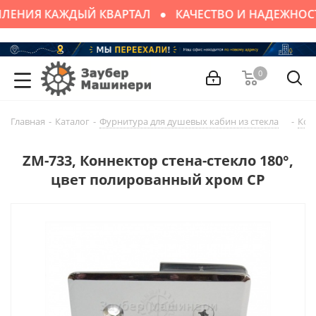
ЛЕНИЯ КАЖДЫЙ КВАРТАЛ
КАЧЕСТВО И НАДЕЖНОС
0
Главная
-
Каталог
-
Фурнитура для душевых кабин из стекла
-
Кон
ZM-733, Коннектор стена-стекло 180°,
цвет полированный хром CP