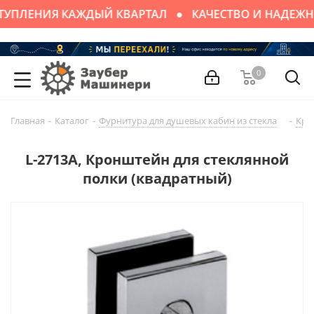
ТУПЛЕНИЯ КАЖДЫЙ КВАРТАЛ
КАЧЕСТВО И НАДЕЖН
0
Главная
-
Каталог
-
Фурнитура для душевых кабин из стекла
-
Кро
L-2713A, Кронштейн для стеклянной
полки (квадратный)