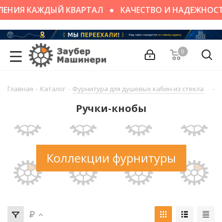
ЕНИЯ КАЖДЫЙ КВАРТАЛ
КАЧЕСТВО И НАДЕЖНОСТ
0
Главная
-
Каталог
-
Фурнитура для душевых кабин из стекла
-
Р
Ручки-кнобы
Коллекции фурнитуры