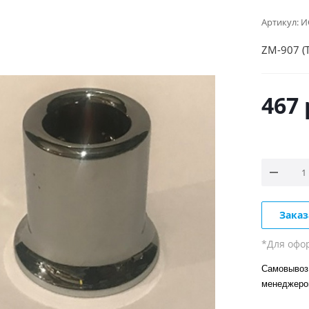
Артикул:
И
ZM-907 (T
467
Заказ
*Для офо
Самовывоз 
менеджер