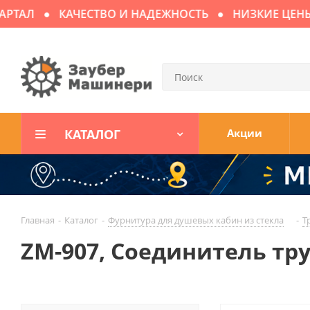
ТАЛ
КАЧЕСТВО И НАДЕЖНОСТЬ
НИЗКИЕ ЦЕНЫ
КАТАЛОГ
Акции
Главная
-
Каталог
-
Фурнитура для душевых кабин из стекла
-
Т
ZM-907, Соединитель тру