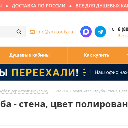
ДОСТАВКА ПО РОССИИ
ВСЕ ДЛЯ ДУШЕВЫХ КАБИ
8 (8
info@zm-tools.ru
Зака
Душевые кабины
Как купить
руба и держатели (круглые)
-
ZM-907, Соединитель труба - стена, цв
ба - стена, цвет полирова