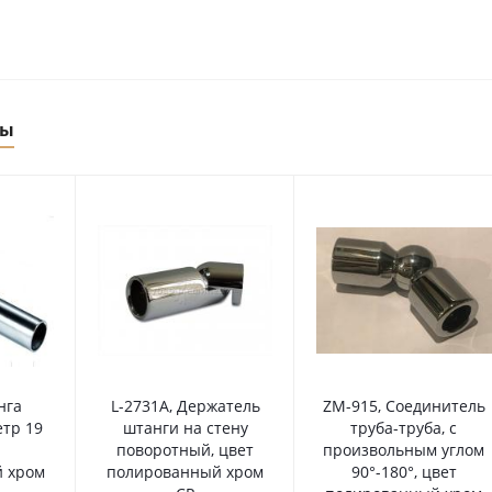
ры
нга
L-2731A, Держатель
ZM-915, Соединитель
етр 19
штанги на стену
труба-труба, с
поворотный, цвет
произвольным углом
 хром
полированный хром
90°-180°, цвет