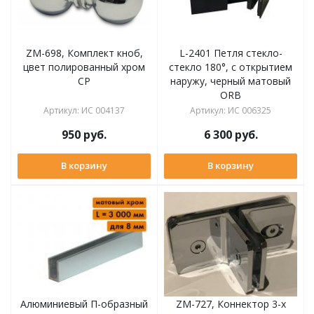
ZM-698, Комплект кноб,
L-2401 Петля стекло-
цвет полированный хром
стекло 180°, с открытием
CP
наружу, черный матовый
ORB
Артикул
:
ИС 004137
Артикул
:
ИС 006325
950
руб.
6 300
руб.
В корзину
В корзину
Алюминиевый П-образный
ZM-727, Коннектор 3-х