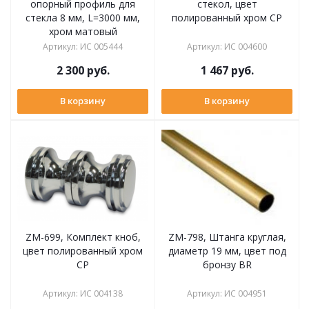
опорный профиль для
стекол, цвет
стекла 8 мм, L=3000 мм,
полированный хром CP
хром матовый
Артикул
:
ИС 005444
Артикул
:
ИС 004600
2 300
руб.
1 467
руб.
В корзину
В корзину
ZM-699, Комплект кноб,
ZM-798, Штанга круглая,
цвет полированный хром
диаметр 19 мм, цвет под
CP
бронзу BR
Артикул
:
ИС 004138
Артикул
:
ИС 004951