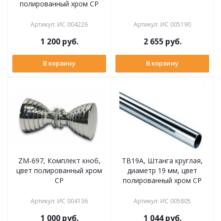
полированный хром CP
Артикул
:
ИС 004226
Артикул
:
ИС 005190
1 200
руб.
2 655
руб.
В корзину
В корзину
ZM-697, Комплект кноб,
TB19A, Штанга круглая,
цвет полированный хром
диаметр 19 мм, цвет
CP
полированный хром CP
Артикул
:
ИС 004136
Артикул
:
ИС 005805
1 000
руб.
1 044
руб.