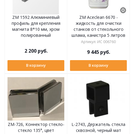
ZM 1592 Алюминиевый
ZM Aceclean 6670 -
профиль для крепления
жидкость для очистки
магнита 8*10 мм, хром
станков от стекольного
полированный
шлама, канистра 5 литров
Артикул
:
ИС 006760
2 200
руб.
9 445
руб.
В корзину
В корзину
ZM-726, Коннектор стекло-
L-2743, Держатель стекла
стекло 135°, цвет
сквозной, черный мат