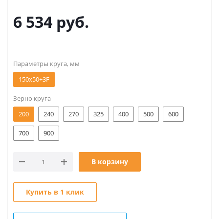
6 534
руб.
Параметры круга, мм
150х50+3F
Зерно круга
200
240
270
325
400
500
600
700
900
В корзину
Купить в 1 клик