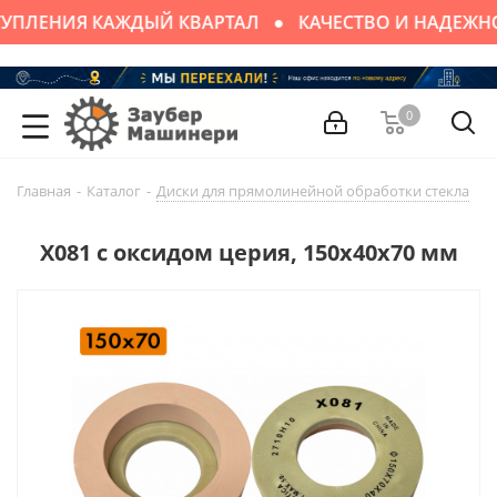
УПЛЕНИЯ КАЖДЫЙ КВАРТАЛ
КАЧЕСТВО И НАДЕЖН
0
Главная
-
Каталог
-
Диски для прямолинейной обработки стекла
-
X081 с оксидом церия, 150х40х70 мм