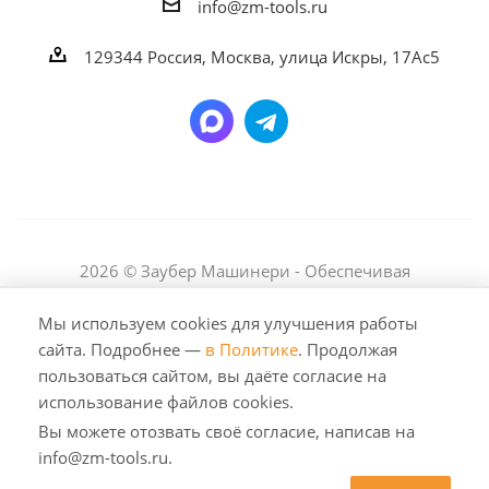
info@zm-tools.ru
129344
Россия, Москва,
улица Искры, 17Ас5
2026 © Заубер Машинери - Обеспечивая
превосходство. Все права защищены. Любое
использование либо копирование материалов или
Мы используем cookies для улучшения работы
подборки материалов сайта, элементов дизайна и
сайта. Подробнее —
в Политике
. Продолжая
оформления допускается лишь с разрешения
пользоваться сайтом, вы даёте согласие на
правообладателя и только со ссылкой на источник:
использование файлов cookies.
https://zm-tools.ru
Вы можете отозвать своё согласие, написав на
info@zm-tools.ru.