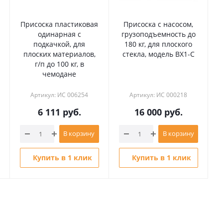
Присоска пластиковая
Присоска с насосом,
одинарная с
грузоподъемность до
подкачкой, для
180 кг, для плоского
плоских материалов,
стекла, модель BX1-C
г
г/п до 100 кг, в
чемодане
Артикул: ИС 006254
Артикул: ИС 000218
6 111
руб.
16 000
руб.
В корзину
В корзину
Купить в 1 клик
Купить в 1 клик