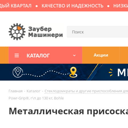
Й КВАРТАЛ
КАЧЕСТВО И НАДЕЖНОСТЬ
НИЗКИЕ
КАТАЛОГ
Акции
Главная
-
Каталог
-
Стеклодомкраты и другие приспособления для
Powr-Grip®, г\п до 130 кг, Bohle
Металлическая присоска с