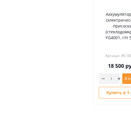
Аккумулято
(электричес
присоск
(стеклодомкр
YG4001, г/п 5
Артикул: ИС 0
18 500
ру
В к
Купить в 1