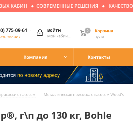
Х КАБИН
СОВРЕМЕННЫЕ РЕШЕНИЯ
КАЧЕСТВО Б
00) 775-09-61
Войти
Корзина
0
Мой кабинет
пуста
зать звонок
Компания
Контакты
рисоски с насосом
-
Металлическая присоска с насосом Wood's
, г\п до 130 кг, Bohle