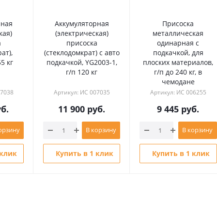
рная
Аккумуляторная
Присоска
кая)
(электрическая)
металлическая
а
присоска
одинарная с
ат),
(стеклодомкрат) с авто
подкачкой, для
5 кг
подкачкой, YG2003-1,
плоских материалов,
г/п 120 кг
г/п до 240 кг, в
чемодане
07038
Артикул: ИС 007035
Артикул: ИС 006255
б.
11 900
руб.
9 445
руб.
орзину
В корзину
В корзину
 клик
Купить в 1 клик
Купить в 1 клик