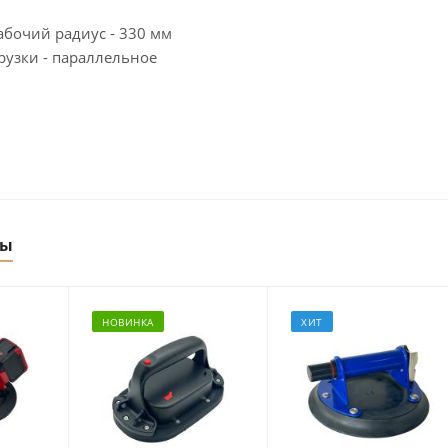
очий радиус - 330 мм
рузки - параллельное
ры
НОВИНКА
ХИТ