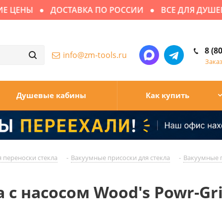
 ЦЕНЫ
ДОСТАВКА ПО РОССИИ
ВСЕ ДЛЯ ДУШЕВЫ
8 (8
info@zm-tools.ru
Зака
Душевые кабины
Как купить
 переноски стекла
-
Вакуумные присоски для стекла
-
Вакуумные п
 насосом Wood's Powr-Grip®