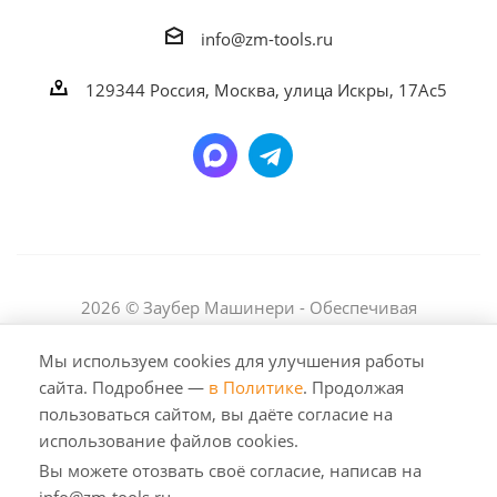
info@zm-tools.ru
129344
Россия, Москва,
улица Искры, 17Ас5
2026 © Заубер Машинери - Обеспечивая
превосходство. Все права защищены. Любое
использование либо копирование материалов или
Мы используем cookies для улучшения работы
подборки материалов сайта, элементов дизайна и
сайта. Подробнее —
в Политике
. Продолжая
оформления допускается лишь с разрешения
пользоваться сайтом, вы даёте согласие на
правообладателя и только со ссылкой на источник:
использование файлов cookies.
https://zm-tools.ru
Вы можете отозвать своё согласие, написав на