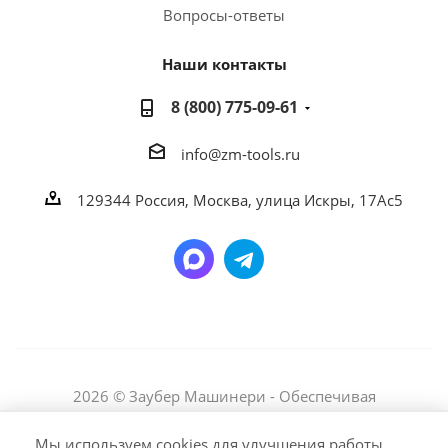
Вопросы-ответы
Наши контакты
8 (800) 775-09-61
info@zm-tools.ru
129344
Россия, Москва,
улица Искры, 17Ас5
2026 © Заубер Машинери - Обеспечивая
превосходство. Все права защищены. Любое
Мы используем cookies для улучшения работы
использование либо копирование материалов или