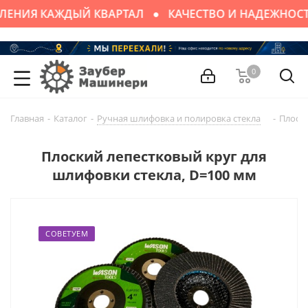
ЛЕНИЯ КАЖДЫЙ КВАРТАЛ
КАЧЕСТВО И НАДЕЖНОСТ
0
Главная
-
Каталог
-
Ручная шлифовка и полировка стекла
-
Плоски
Плоский лепестковый круг для
шлифовки стекла, D=100 мм
СОВЕТУЕМ