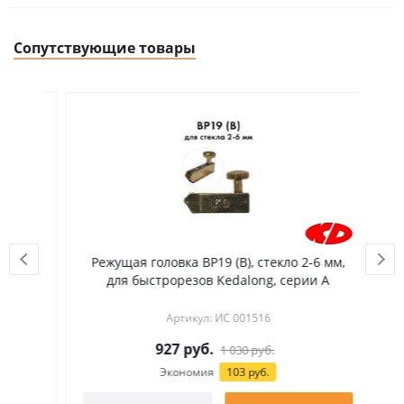
Сопутствующие товары
ого
Режущая головка BP19 (B), стекло 2-6 мм,
Ре
мл
для быстрорезов Kedalong, серии А
Артикул: ИС 001516
927
руб.
1 030
руб.
Экономия
103 руб.