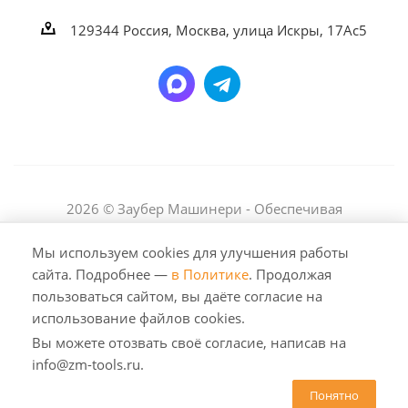
129344
Россия, Москва,
улица Искры, 17Ас5
2026 © Заубер Машинери - Обеспечивая
превосходство. Все права защищены. Любое
использование либо копирование материалов или
Мы используем cookies для улучшения работы
подборки материалов сайта, элементов дизайна и
сайта. Подробнее —
в Политике
. Продолжая
оформления допускается лишь с разрешения
пользоваться сайтом, вы даёте согласие на
правообладателя и только со ссылкой на источник:
использование файлов cookies.
https://zm-tools.ru
Вы можете отозвать своё согласие, написав на
info@zm-tools.ru.
Понятно