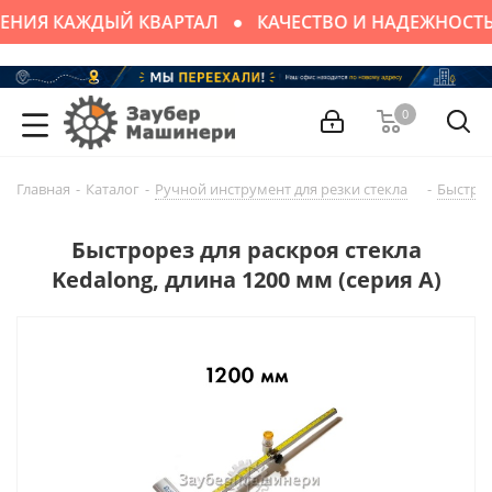
НИЯ КАЖДЫЙ КВАРТАЛ
КАЧЕСТВО И НАДЕЖНОСТЬ
0
Главная
-
Каталог
-
Ручной инструмент для резки стекла
-
Быстро
Быстрорез для раскроя стекла
Kedalong, длина 1200 мм (серия А)