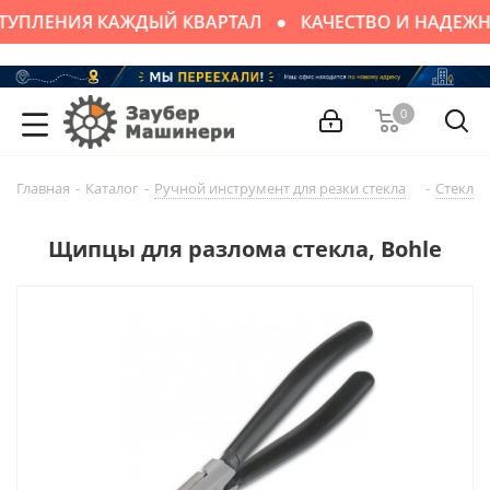
ТУПЛЕНИЯ КАЖДЫЙ КВАРТАЛ
КАЧЕСТВО И НАДЕЖН
0
Главная
-
Каталог
-
Ручной инструмент для резки стекла
-
Стеклол
Щипцы для разлома стекла, Bohle