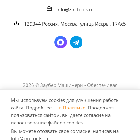
info@zm-tools.ru
129344
Россия, Москва,
улица Искры, 17Ас5
2026 © Заубер Машинери - Обеспечивая
превосходство. Все права защищены. Любое
использование либо копирование материалов или
Мы используем cookies для улучшения работы
подборки материалов сайта, элементов дизайна и
сайта. Подробнее —
в Политике
. Продолжая
оформления допускается лишь с разрешения
пользоваться сайтом, вы даёте согласие на
правообладателя и только со ссылкой на источник:
использование файлов cookies.
https://zm-tools.ru
Вы можете отозвать своё согласие, написав на
info@zm-tools.ru.