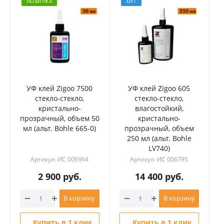
НОВИНКА
ХИТ
УФ клей Zigoo 7500
УФ клей Zigoo 605
стекло-стекло,
стекло-стекло,
кристально-
влагостойкий,
прозрачный, объем 50
кристально-
мл (альт. Bohle 665-0)
прозрачный, объем
п
250 мл (альт. Bohle
LV740)
Артикул: ИС 006964
Артикул: ИС 006795
2 900
руб.
14 400
руб.
В корзину
В корзину
Купить в 1 клик
Купить в 1 клик