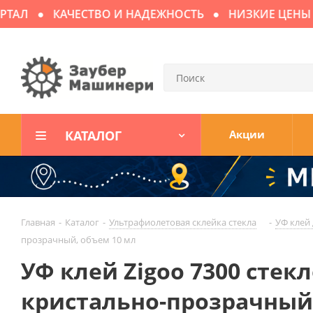
Л
КАЧЕСТВО И НАДЕЖНОСТЬ
НИЗКИЕ ЦЕНЫ
Д
КАТАЛОГ
Акции
Главная
-
Каталог
-
Ультрафиолетовая склейка стекла
-
УФ клей 
прозрачный, объем 10 мл
УФ клей Zigoo 7300 стекло
кристально-прозрачный,