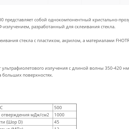
300 представляет собой однокомпонентный кристально-проз
-излучением, разработанный для склеивания стекла.
еивания стекла с пластиком, акрилом, а материалами FHOTR, 
от ультрафиолетового излучения с длиной волны 350-420 н
 на больших поверхностях.
°C
500
о отверждения мДж/см2
1000
ти (Шор D)
45
зрыв (МПа)
12