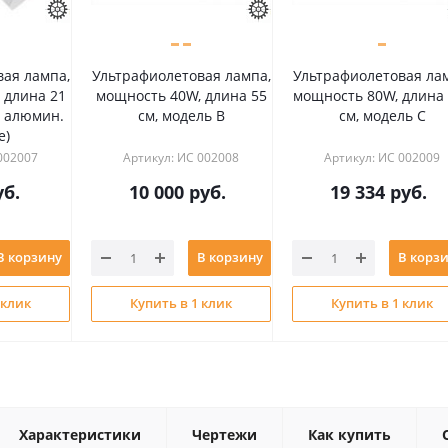
) - Угловая
BX2 (C) - Угловая
Очки защитные
 угол 90°-270°
присоска, угол 90°
ультрафиолетов
излучения
: ИС 000224
Артикул: ИС 000227
Артикул: ИС 0038
00
руб.
13 833
руб.
1 980
руб.
13 833
руб.
Экономия
0 руб.
В корзину
В корзину
Нет в наличи
ь в 1 клик
Купить в 1 клик
Характеристики
Чертежи
Как купить