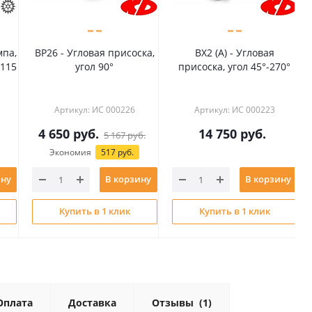
 от
Средство для
Стальная металлическа
ого
предварительной
вата, 150 грамм, чистот
очистки стекла перед
обработки #0000
УФ склейкой
11
Артикул: BO 5107911
Артикул: ИС 005171
3 630
руб.
450
руб.
В корзин
и
Нет в наличии
Купить в 1 клик
Оплата
Доставка
Отзывы
(1)