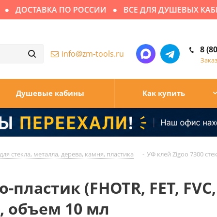
ОСТАВКА ПО РОССИИ
ВСЕ ДЛЯ ДУШЕВЫХ КАБИН
8 (8
info@zm-tools.ru
Зака
Душевые кабины
Как купить
для стекла, металла, дерева, камня, пластика
-
УФ клей Zigoo 7300 стек
-пластик (FHOTR, FET, FVC, 
 объем 10 мл