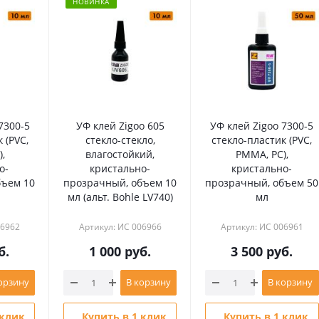
НОВИНКА
7300-5
УФ клей Zigoo 605
УФ клей Zigoo 7300-5
 (PVC,
стекло-стекло,
стекло-пластик (PVC,
,
влагостойкий,
PMMA, PC),
о-
кристально-
кристально-
бъем 10
прозрачный, объем 10
прозрачный, объем 50
мл (альт. Bohle LV740)
мл
06962
Артикул: ИС 006966
Артикул: ИС 006961
б.
1 000
руб.
3 500
руб.
орзину
В корзину
В корзину
 клик
Купить в 1 клик
Купить в 1 клик