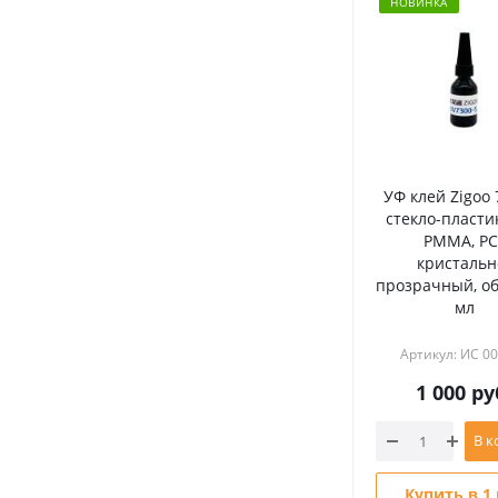
НОВИНКА
УФ клей Zigoo 
стекло-пластик
PMMA, PC)
кристальн
прозрачный, о
мл
Артикул: ИС 0
1 000
ру
В к
Купить в 1