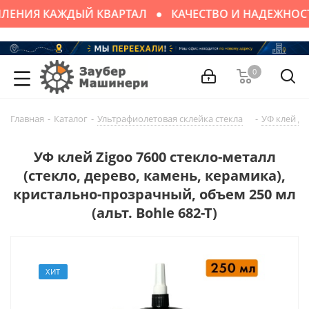
ЛЕНИЯ КАЖДЫЙ КВАРТАЛ
КАЧЕСТВО И НАДЕЖНОС
0
Главная
-
Каталог
-
Ультрафиолетовая склейка стекла
-
УФ клей дл
УФ клей Zigoo 7600 стекло-металл
(стекло, дерево, камень, керамика),
кристально-прозрачный, объем 250 мл
(альт. Bohle 682-T)
ХИТ