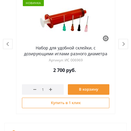
НОВИНКА
Набор для удобной склейки, с
Ультрафио
дозирующими иглами разного диаметра
длина 21 см
Артикул: ИС 006969
2 700
руб.
В корзину
Купить в 1 клик