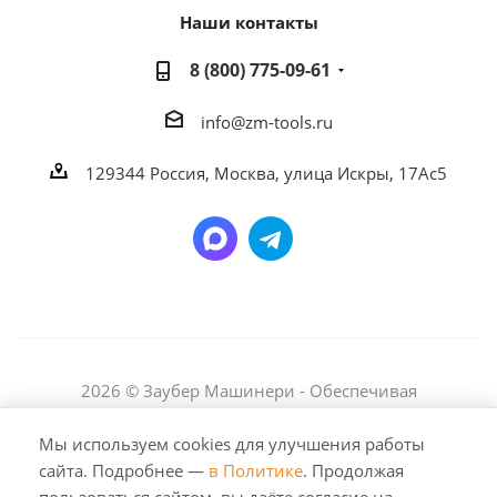
Наши контакты
8 (800) 775-09-61
info@zm-tools.ru
129344
Россия, Москва,
улица Искры, 17Ас5
2026 © Заубер Машинери - Обеспечивая
превосходство. Все права защищены. Любое
использование либо копирование материалов или
Мы используем cookies для улучшения работы
подборки материалов сайта, элементов дизайна и
сайта. Подробнее —
в Политике
. Продолжая
оформления допускается лишь с разрешения