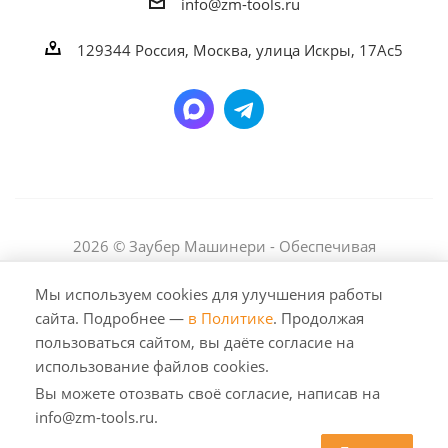
info@zm-tools.ru
129344
Россия, Москва,
улица Искры, 17Ас5
2026 © Заубер Машинери - Обеспечивая
превосходство. Все права защищены. Любое
использование либо копирование материалов или
Мы используем cookies для улучшения работы
подборки материалов сайта, элементов дизайна и
сайта. Подробнее —
в Политике
. Продолжая
оформления допускается лишь с разрешения
пользоваться сайтом, вы даёте согласие на
правообладателя и только со ссылкой на источник:
использование файлов cookies.
https://zm-tools.ru
Вы можете отозвать своё согласие, написав на
info@zm-tools.ru.