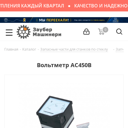
ПЛЕНИЯ КАЖДЫЙ КВАРТАЛ
КАЧЕСТВО И НАДЕЖНО
0
Главная
-
Каталог
-
Запасные части для cтaнков по стеклу
-
Запчас
Вольтметр АС450В