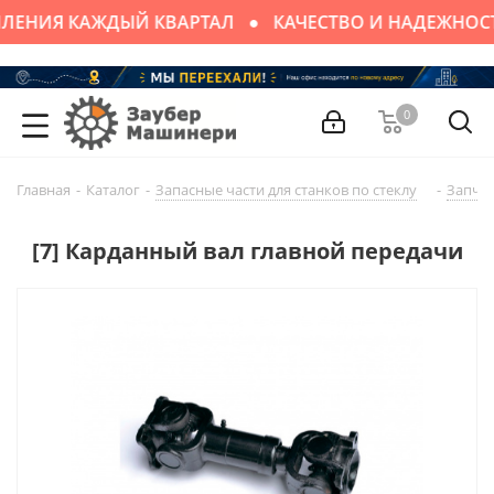
ЛЕНИЯ КАЖДЫЙ КВАРТАЛ
КАЧЕСТВО И НАДЕЖНОС
0
Главная
-
Каталог
-
Запасные части для cтaнков по стеклу
-
Запчас
[7] Карданный вал главной передачи