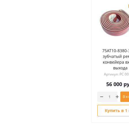
75AT10-8380-
зубчатый ре
конвейера в
выхода
Артикул: РС 0
56 000
ру
В к
Купить в 1