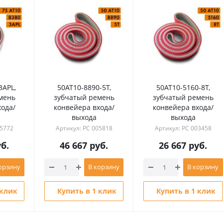
3APL,
50AT10-8890-5T,
50AT10-5160-8T,
мень
зубчатый ремень
зубчатый ремень
хода/
конвейера входа/
конвейера входа/
выхода
выхода
05772
Артикул: РС 005818
Артикул: РС 003458
б.
46 667
руб.
26 667
руб.
орзину
В корзину
В корзину
 клик
Купить в 1 клик
Купить в 1 клик