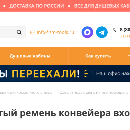
ДОСТАВКА ПО РОССИИ
ВСЕ ДЛЯ ДУШЕВЫХ КАБИН
8 (8
info@zm-tools.ru
Зака
Душевые кабины
Как купить
асти для кромочного станка
-
Детали подающего и принимающего 
чатый ремень конвейера вх