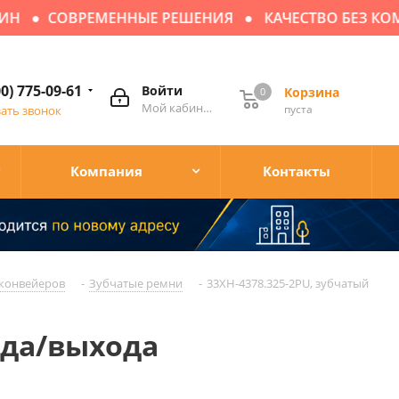
СОВРЕМЕННЫЕ РЕШЕНИЯ
КАЧЕСТВО БЕЗ КОМП
00) 775-09-61
Войти
Корзина
0
Мой кабинет
пуста
зать звонок
Компания
Контакты
конвейеров
-
Зубчатые ремни
-
33XH-4378.325-2PU, зубчатый
ода/выхода