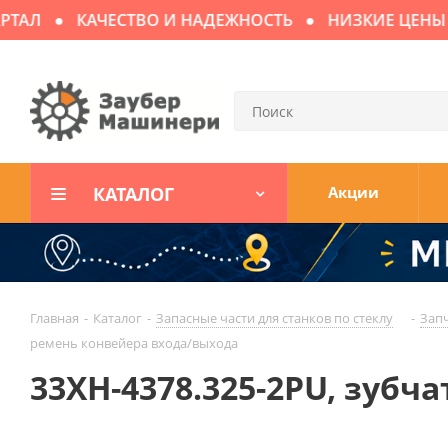
АЛ
КАЧЕСТВО И НАДЕЖНОСТЬ
НИЗКИЕ ЦЕНЫ
КАТАЛОГ
Акции
Главная
-
Каталог
-
Запасные части для cтaнков по стеклу
-
Запч
ремень конвейера входа/выхода
33XH-4378.325-2PU, зуб