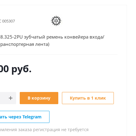
С 005307
8.325-2PU зубчатый ремень конвейера входа/
транспортерная лента)
00
руб.
В корзину
Купить в 1 клик
ать через Telegram
рмления заказа регистрация не требуется