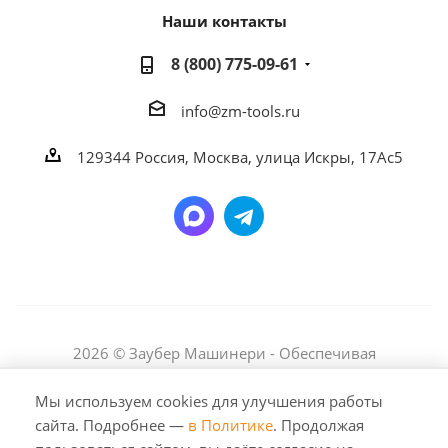
Наши контакты
8 (800) 775-09-61
info@zm-tools.ru
129344
Россия, Москва,
улица Искры, 17Ас5
2026 © Заубер Машинери - Обеспечивая
превосходство. Все права защищены. Любое
использование либо копирование материалов или
Мы используем cookies для улучшения работы
подборки материалов сайта, элементов дизайна и
сайта. Подробнее —
в Политике
. Продолжая