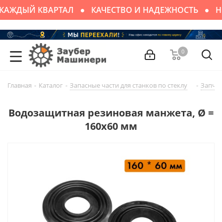
КАЖДЫЙ КВАРТАЛ
КАЧЕСТВО И НАДЕЖНОСТЬ
Н
0
Главная
-
Каталог
-
Запасные части для cтaнков по стеклу
-
Запчас
Водозащитная резиновая манжета, Ø =
160х60 мм