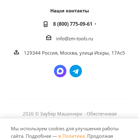
Наши контакты
8 (800) 775-09-61
info@zm-tools.ru
129344
Россия, Москва,
улица Искры, 17Ас5
2026 © Заубер Машинери - Обеспечивая
превосходство. Все права защищены. Любое
использование либо копирование материалов или
Мы используем cookies для улучшения работы
подборки материалов сайта, элементов дизайна и
сайта. Подробнее —
в Политике
. Продолжая