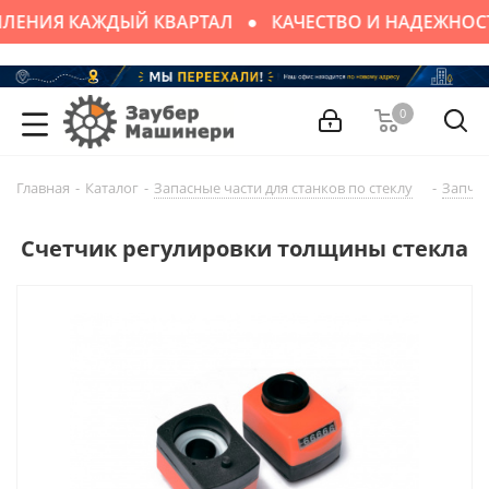
ЛЕНИЯ КАЖДЫЙ КВАРТАЛ
КАЧЕСТВО И НАДЕЖНОС
0
Главная
-
Каталог
-
Запасные части для cтaнков по стеклу
-
Запчас
Счетчик регулировки толщины стекла