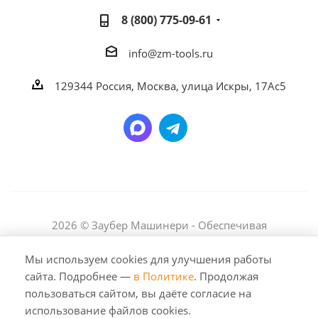
8 (800) 775-09-61
info@zm-tools.ru
129344
Россия, Москва,
улица Искры, 17Ас5
2026 © Заубер Машинери - Обеспечивая
превосходство. Все права защищены. Любое
использование либо копирование материалов или
Мы используем cookies для улучшения работы
подборки материалов сайта, элементов дизайна и
сайта. Подробнее —
в Политике
. Продолжая
оформления допускается лишь с разрешения
пользоваться сайтом, вы даёте согласие на
правообладателя и только со ссылкой на источник:
использование файлов cookies.