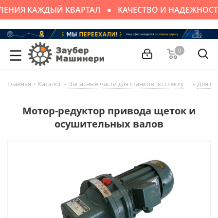
ЛЕНИЯ КАЖДЫЙ КВАРТАЛ
КАЧЕСТВО И НАДЕЖНОСТ
0
Главная
-
Каталог
-
Запасные части для cтaнков по стеклу
-
Для м
Мотор-редуктор привода щеток и
осушительных валов