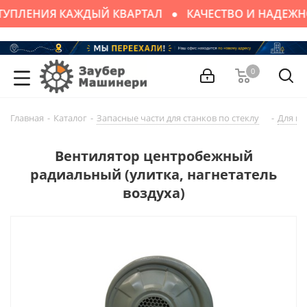
УПЛЕНИЯ КАЖДЫЙ КВАРТАЛ
КАЧЕСТВО И НАДЕЖН
0
Главная
-
Каталог
-
Запасные части для cтaнков по стеклу
-
Для м
Вентилятор центробежный
радиальный (улитка, нагнетатель
воздуха)