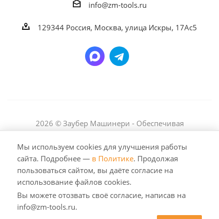
info@zm-tools.ru
129344
Россия, Москва,
улица Искры, 17Ас5
2026 © Заубер Машинери - Обеспечивая
превосходство. Все права защищены. Любое
использование либо копирование материалов или
Мы используем cookies для улучшения работы
подборки материалов сайта, элементов дизайна и
сайта. Подробнее —
в Политике
. Продолжая
оформления допускается лишь с разрешения
пользоваться сайтом, вы даёте согласие на
правообладателя и только со ссылкой на источник:
использование файлов cookies.
https://zm-tools.ru
Вы можете отозвать своё согласие, написав на
info@zm-tools.ru.