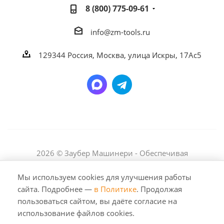
8 (800) 775-09-61
info@zm-tools.ru
129344
Россия, Москва,
улица Искры, 17Ас5
2026 © Заубер Машинери - Обеспечивая
превосходство. Все права защищены. Любое
использование либо копирование материалов или
Мы используем cookies для улучшения работы
подборки материалов сайта, элементов дизайна и
сайта. Подробнее —
в Политике
. Продолжая
оформления допускается лишь с разрешения
пользоваться сайтом, вы даёте согласие на
правообладателя и только со ссылкой на источник:
использование файлов cookies.