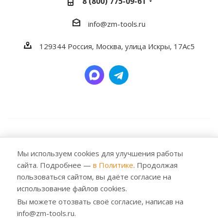
8 (800) 775-09-61
info@zm-tools.ru
129344
Россия, Москва,
улица Искры, 17Ас5
2026 © Заубер Машинери - Обеспечивая превосходство.
Все права защищены. Любое использование либо
Мы используем cookies для улучшения работы
копирование материалов или подборки материалов
сайта. Подробнее —
в Политике
. Продолжая
сайта, элементов дизайна и оформления допускается
пользоваться сайтом, вы даёте согласие на
лишь с разрешения правообладателя и только со
использование файлов cookies.
ссылкой на источник: https://zm-tools.ru
Вы можете отозвать своё согласие, написав на
info@zm-tools.ru.