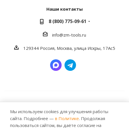
Наши контакты
8 (800) 775-09-61
info@zm-tools.ru
129344
Россия, Москва,
улица Искры, 17Ас5
2026 © Заубер Машинери - Обеспечивая превосходство.
Все права защищены. Любое использование либо
Мы используем cookies для улучшения работы
копирование материалов или подборки материалов
сайта. Подробнее —
в Политике
. Продолжая
сайта, элементов дизайна и оформления допускается
пользоваться сайтом, вы даёте согласие на